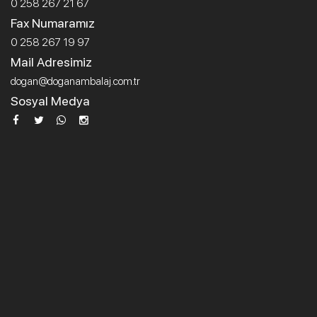
0 258 267 21 67
Fax Numaramız
0 258 267 19 97
Mail Adresimiz
dogan@doganambalaj.com.tr
Sosyal Medya