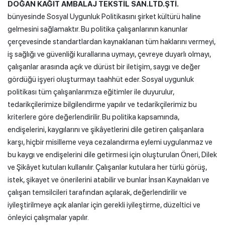
DOĞAN KAĞIT AMBALAJ TEKSTİL SAN.LTD.ŞTİ.
bünyesinde Sosyal Uygunluk Politikasını şirket kültürü haline
gelmesini sağlamaktır. Bu politika çalışanlarının kanunlar
çerçevesinde standartlardan kaynaklanan tüm haklarını vermeyi,
iş sağlığı ve güvenliği kurallarına uymayı, çevreye duyarlı olmayı,
çalışanlar arasında açık ve dürüst bir iletişim, saygı ve değer
gördüğü işyeri oluşturmayı taahhüt eder. Sosyal uygunluk
politikası tüm çalışanlarımıza eğitimler ile duyurulur,
tedarikçilerimize bilgilendirme yapılır ve tedarikçilerimiz bu
kriterlere göre değerlendirilir. Bu politika kapsamında,
endişelerini, kaygılarını ve şikâyetlerini dile getiren çalışanlara
karşı, hiçbir misilleme veya cezalandırma eylemi uygulanmaz ve
bu kaygı ve endişelerini dile getirmesi için oluşturulan Öneri, Dilek
ve Şikâyet kutuları kullanılır. Çalışanlar kutulara her türlü görüş,
istek, şikayet ve önerilerini atabilir ve bunlar İnsan Kaynakları ve
çalışan temsilcileri tarafından açılarak, değerlendirilir ve
iyileştirilmeye açık alanlar için gerekli iyileştirme, düzeltici ve
önleyici çalışmalar yapılır.