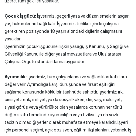
üzere, tüm şekilleri yasaklar.
Çocuk İşgücü:
İşyerimiz, geçerli yasa ve düzenlemelerin asgari
yaş hükümlerine bağlı kalır. İşyerimiz, tehlike içinde çalışma
gerektiren pozisyonda 18 yaşın altındaki kişilerin çalışmasını
yasaklar.
İşyerimizin çocuk işgücüne ilişkin yasağı, İş Kanunu, İş Sağlığı ve
Güvenliği Kanunu ile diğer yasal mevzuatlara ve Uluslararası
Çalışma Örgütü standartlarına uygundur.
Ayrımcılık:
İşyerimiz, tüm çalışanlarına ve sağladıkları katkılara
değer verir. Ayrımcılığa karşı duruşunda ve fırsat eşitliğini
sağlama konusunda köklü bir taahhüde sahiptir. İşyerimiz; ırk,
cinsiyet, renk, milliyet, ya da sosyal köken, din, yaş, maluliyet,
siyasi görüş veya yürürlükte olan yasalarca korunan her türlü
değer statü temelinde ayrımcılığın veya fiziksel ya da sözlü
tacizin olmadığı yerler olarak muhafaza etmeye kararlıdır. İşyeri
için personel seçimi, açık pozisyon, eğitim, ilgi alanları, yetenek, iş